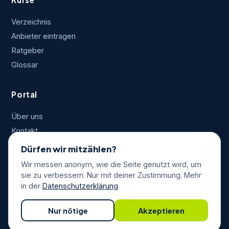
Verzeichnis
Anbieter eintragen
Ratgeber
Glossar
Portal
Über uns
Kontakt
Impressum
Dürfen wir mitzählen?
Datenschutz
Wir messen anonym, wie die Seite genutzt wird, um
AGB
sie zu verbessern. Nur mit deiner Zustimmung. Mehr
in der
Datenschutzerklärung
.
Nur nötige
Akzeptieren
©
2026
AEVO-Training.de
medienplus GmbH
Website by